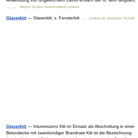
Anwendung von ungekochtem Leinöl erstarrt der G. sehr langsam,
… …
Meyers Großes Konversations-Lexikon
Glaserkitt
— Glaserkitt, s. Fensterkitt …
Lexikon der gesamten Technik
Glaserkitt
— Intumeszenz Kitt im Einsatz als Abschottung in einer
Betondecke mit zweistündiger Brandrate Kitt ist die Bezeichnung