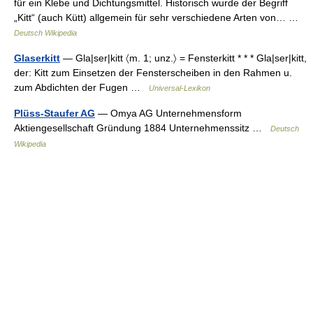
für ein Klebe und Dichtungsmittel. Historisch wurde der Begriff
„Kitt“ (auch Kütt) allgemein für sehr verschiedene Arten von… …
Deutsch Wikipedia
Glaserkitt
— Gla|ser|kitt 〈m. 1; unz.〉 = Fensterkitt * * * Gla|ser|kitt,
der: Kitt zum Einsetzen der Fensterscheiben in den Rahmen u.
zum Abdichten der Fugen …
Universal-Lexikon
Plüss-Staufer AG
— Omya AG Unternehmensform
Aktiengesellschaft Gründung 1884 Unternehmenssitz …
Deutsch
Wikipedia