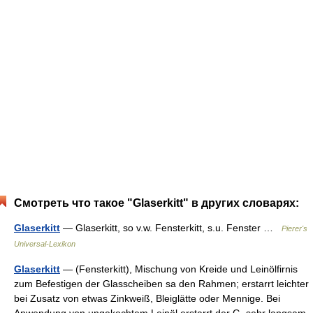
Смотреть что такое "Glaserkitt" в других словарях:
Glaserkitt
— Glaserkitt, so v.w. Fensterkitt, s.u. Fenster …
Pierer's
Universal-Lexikon
Glaserkitt
— (Fensterkitt), Mischung von Kreide und Leinölfirnis
zum Befestigen der Glasscheiben sa den Rahmen; erstarrt leichter
bei Zusatz von etwas Zinkweiß, Bleiglätte oder Mennige. Bei