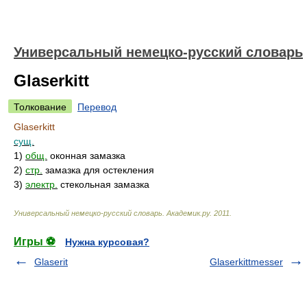
Универсальный немецко-русский словарь
Glaserkitt
Толкование
Перевод
Glaserkitt
сущ.
1)
общ.
оконная замазка
2)
стр.
замазка для остекления
3)
электр.
стекольная замазка
Универсальный немецко-русский словарь
.
Академик.ру
.
2011
.
Игры ⚽
Нужна курсовая?
Glaserit
Glaserkittmesser