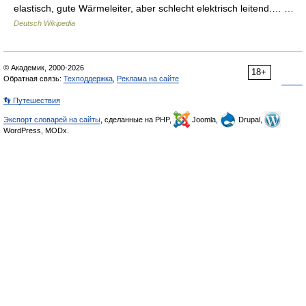
elastisch, gute Wärmeleiter, aber schlecht elektrisch leitend.… …
Deutsch Wikipedia
© Академик, 2000-2026
18+
Обратная связь:
Техподдержка
,
Реклама на сайте
👣 Путешествия
Экспорт словарей на сайты
, сделанные на PHP,
Joomla,
Drupal,
WordPress, MODx.